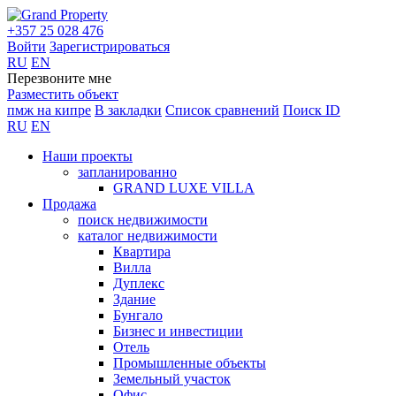
+357 25 028 476
Войти
Зарегистрироваться
RU
EN
Перезвоните мне
Разместить объект
пмж на кипре
В закладки
Список сравнений
Поиск ID
RU
EN
Наши проекты
запланированно
GRAND LUXE VILLA
Продажа
поиск недвижимости
каталог недвижимости
Квартира
Вилла
Дуплекс
Здание
Бунгало
Бизнес и инвестиции
Отель
Промышленные объекты
Земельный участок
Офис