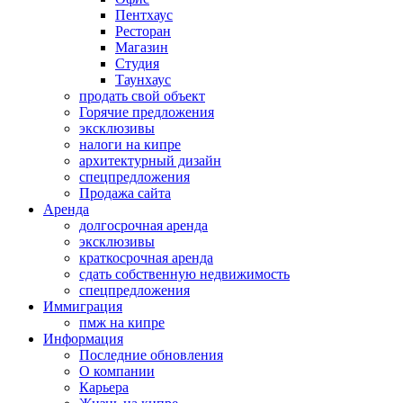
Пентхаус
Ресторан
Магазин
Студия
Таунхаус
продать свой объект
Горячие предложения
эксклюзивы
налоги на кипре
архитектурный дизайн
спецпредложения
Продажа сайта
Аренда
долгосрочная аренда
эксклюзивы
краткосрочная аренда
сдать собственную недвижимость
спецпредложения
Иммиграция
пмж на кипре
Информация
Последние обновления
О компании
Карьера