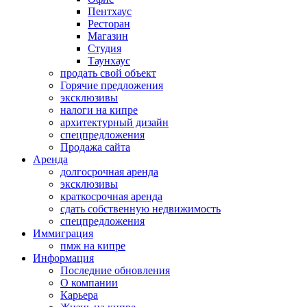
Пентхаус
Ресторан
Магазин
Студия
Таунхаус
продать свой объект
Горячие предложения
эксклюзивы
налоги на кипре
архитектурный дизайн
спецпредложения
Продажа сайта
Аренда
долгосрочная аренда
эксклюзивы
краткосрочная аренда
сдать собственную недвижимость
спецпредложения
Иммиграция
пмж на кипре
Информация
Последние обновления
О компании
Карьера