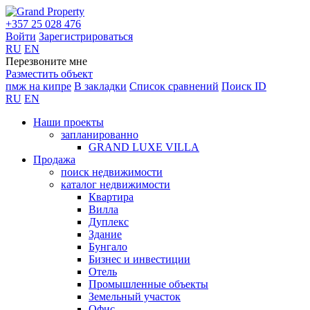
+357 25 028 476
Войти
Зарегистрироваться
RU
EN
Перезвоните мне
Разместить объект
пмж на кипре
В закладки
Список сравнений
Поиск ID
RU
EN
Наши проекты
запланированно
GRAND LUXE VILLA
Продажа
поиск недвижимости
каталог недвижимости
Квартира
Вилла
Дуплекс
Здание
Бунгало
Бизнес и инвестиции
Отель
Промышленные объекты
Земельный участок
Офис