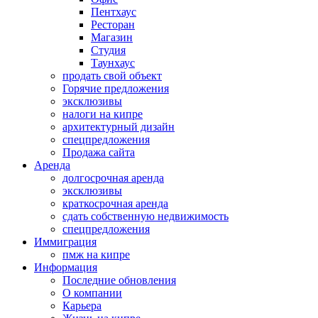
Пентхаус
Ресторан
Магазин
Студия
Таунхаус
продать свой объект
Горячие предложения
эксклюзивы
налоги на кипре
архитектурный дизайн
спецпредложения
Продажа сайта
Аренда
долгосрочная аренда
эксклюзивы
краткосрочная аренда
сдать собственную недвижимость
спецпредложения
Иммиграция
пмж на кипре
Информация
Последние обновления
О компании
Карьера