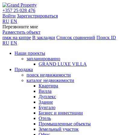
+357 25 028 476
Войти
Зарегистрироваться
RU
EN
Перезвоните мне
Разместить объект
пмж на кипре
В закладки
Список сравнений
Поиск ID
RU
EN
Наши проекты
запланированно
GRAND LUXE VILLA
Продажа
поиск недвижимости
каталог недвижимости
Квартира
Вилла
Дуплекс
Здание
Бунгало
Бизнес и инвестиции
Отель
Промышленные объекты
Земельный участок
Офис