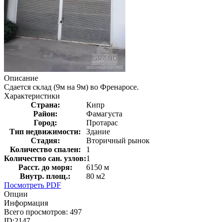
Описание
Сдается склад (9м на 9м) во Френаросе.
Характеристики
Страна:
Кипр
Район:
Фамагуста
Город:
Протарас
Тип недвижимости:
Здание
Стадия:
Вторичный рынок
Количество спален:
1
Количество сан. узлов:
1
Расст. до моря:
6150 м
Внутр. площ.:
80 м2
Посмотреть PDF
Опции
Информация
Всего просмотров:
497
ID:
2147