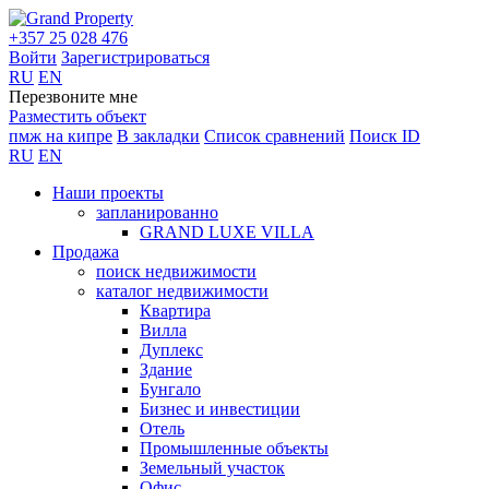
+357 25 028 476
Войти
Зарегистрироваться
RU
EN
Перезвоните мне
Разместить объект
пмж на кипре
В закладки
Список сравнений
Поиск ID
RU
EN
Наши проекты
запланированно
GRAND LUXE VILLA
Продажа
поиск недвижимости
каталог недвижимости
Квартира
Вилла
Дуплекс
Здание
Бунгало
Бизнес и инвестиции
Отель
Промышленные объекты
Земельный участок
Офис