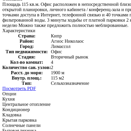
Площадь 115 кв.м. Офис расположен в непосредственной близост
открытой планировки, личного кабинета / конференц-зала и п
точками доступа в Интернет, телефонной связью и 40 точками
фильтрованной воды. 3 минуты ходьбы от платной парковки 2 
неделю Можно также предложить полностью меблированные.
Характеристики
Страна:
Кипр
Район:
Агиос Николаос
Город:
Лимассол
Тип недвижимости:
Офис
Стадия:
Вторичный рынок
Кол-во комнат:
4
Количество сан. узлов:
2
Расст. до моря:
1900 м
Внутр. площ.:
115 м2
Тип:
Сельхозназначение
Посмотреть PDF
Опции
Кухня
Центральное отопление
Кондиционер
Кладовка
Крытая парковка
Солнечные панели
Бытовая техника