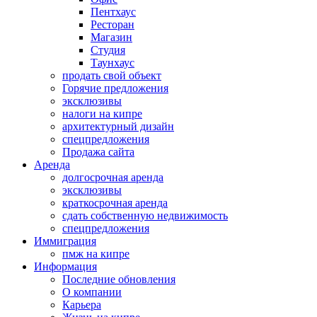
Пентхаус
Ресторан
Магазин
Студия
Таунхаус
продать свой объект
Горячие предложения
эксклюзивы
налоги на кипре
архитектурный дизайн
спецпредложения
Продажа сайта
Аренда
долгосрочная аренда
эксклюзивы
краткосрочная аренда
сдать собственную недвижимость
спецпредложения
Иммиграция
пмж на кипре
Информация
Последние обновления
О компании
Карьера