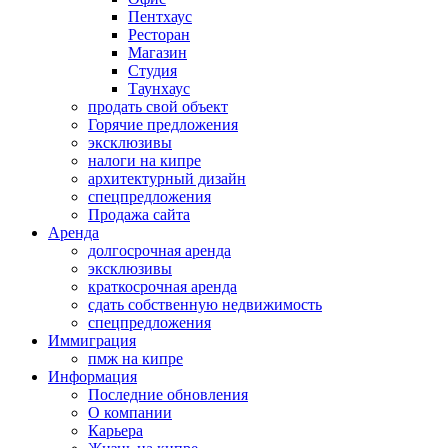
Пентхаус
Ресторан
Магазин
Студия
Таунхаус
продать свой объект
Горячие предложения
эксклюзивы
налоги на кипре
архитектурный дизайн
спецпредложения
Продажа сайта
Аренда
долгосрочная аренда
эксклюзивы
краткосрочная аренда
сдать собственную недвижимость
спецпредложения
Иммиграция
пмж на кипре
Информация
Последние обновления
О компании
Карьера