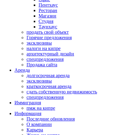
Пентхаус
Ресторан
Магазин
Студия
Таунхаус
продать свой объект
Горячие предложения
эксклюзивы
налоги на кипре
архитектурный дизайн
спецпредложения
Продажа сайта
Аренда
долгосрочная аренда
эксклюзивы
краткосрочная аренда
сдать собственную недвижимость
спецпредложения
Иммиграция
пмж на кипре
Информация
Последние обновления
О компании
Карьера