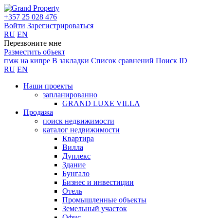
+357 25 028 476
Войти
Зарегистрироваться
RU
EN
Перезвоните мне
Разместить объект
пмж на кипре
В закладки
Список сравнений
Поиск ID
RU
EN
Наши проекты
запланированно
GRAND LUXE VILLA
Продажа
поиск недвижимости
каталог недвижимости
Квартира
Вилла
Дуплекс
Здание
Бунгало
Бизнес и инвестиции
Отель
Промышленные объекты
Земельный участок
Офис