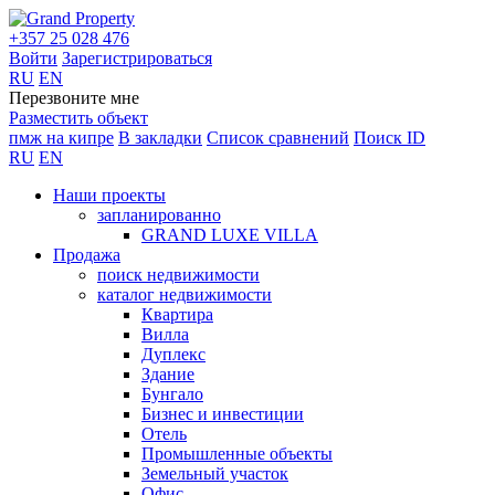
+357 25 028 476
Войти
Зарегистрироваться
RU
EN
Перезвоните мне
Разместить объект
пмж на кипре
В закладки
Список сравнений
Поиск ID
RU
EN
Наши проекты
запланированно
GRAND LUXE VILLA
Продажа
поиск недвижимости
каталог недвижимости
Квартира
Вилла
Дуплекс
Здание
Бунгало
Бизнес и инвестиции
Отель
Промышленные объекты
Земельный участок
Офис