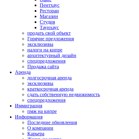
Пентхаус
Ресторан
Магазин
Студия
Таунхаус
продать свой объект
Горячие предложения
эксклюзивы
налоги на кипре
архитектурный дизайн
спецпредложения
Продажа сайта
Аренда
долгосрочная аренда
эксклюзивы
краткосрочная аренда
сдать собственную недвижимость
спецпредложения
Иммиграция
пмж на кипре
Информация
Последние обновления
О компании
Карьера