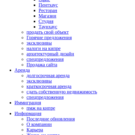
Пентхаус
Ресторан
Магазин
Студия
Таунхаус
продать свой объект
Горячие предложения
эксклюзивы
налоги на кипре
архитектурный дизайн
спецпредложения
Продажа сайта
Аренда
долгосрочная аренда
эксклюзивы
краткосрочная аренда
сдать собственную недвижимость
спецпредложения
Иммиграция
пмж на кипре
Информация
Последние обновления
О компании
Карьера