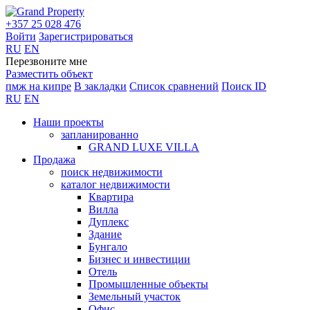
+357 25 028 476
Войти
Зарегистрироваться
RU
EN
Перезвоните мне
Разместить объект
пмж на кипре
В закладки
Список сравнений
Поиск ID
RU
EN
Наши проекты
запланированно
GRAND LUXE VILLA
Продажа
поиск недвижимости
каталог недвижимости
Квартира
Вилла
Дуплекс
Здание
Бунгало
Бизнес и инвестиции
Отель
Промышленные объекты
Земельный участок
Офис