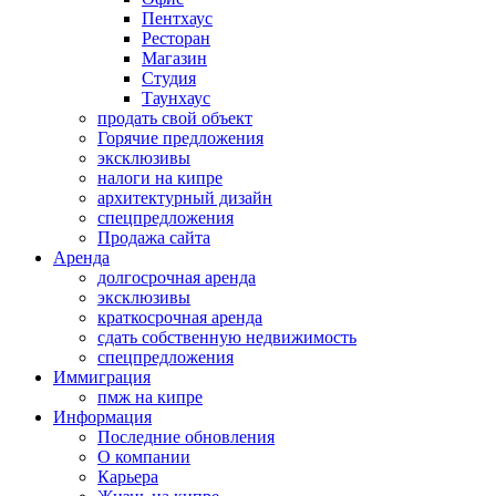
Пентхаус
Ресторан
Магазин
Студия
Таунхаус
продать свой объект
Горячие предложения
эксклюзивы
налоги на кипре
архитектурный дизайн
спецпредложения
Продажа сайта
Аренда
долгосрочная аренда
эксклюзивы
краткосрочная аренда
сдать собственную недвижимость
спецпредложения
Иммиграция
пмж на кипре
Информация
Последние обновления
О компании
Карьера