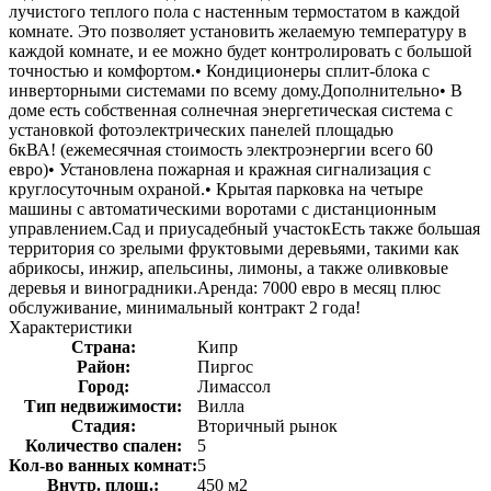
лучистого теплого пола с настенным термостатом в каждой
комнате. Это позволяет установить желаемую температуру в
каждой комнате, и ее можно будет контролировать с большой
точностью и комфортом.• Кондиционеры сплит-блока с
инверторными системами по всему дому.Дополнительно• В
доме есть собственная солнечная энергетическая система с
установкой фотоэлектрических панелей площадью
6кВА! (ежемесячная стоимость электроэнергии всего 60
евро)• Установлена пожарная и кражная сигнализация с
круглосуточным охраной.• Крытая парковка на четыре
машины с автоматическими воротами с дистанционным
управлением.Сад и приусадебный участокЕсть также большая
территория со зрелыми фруктовыми деревьями, такими как
абрикосы, инжир, апельсины, лимоны, а также оливковые
деревья и виноградники.Аренда: 7000 евро в месяц плюс
обслуживание, минимальный контракт 2 года!
Характеристики
Страна:
Кипр
Район:
Пиргос
Город:
Лимассол
Тип недвижимости:
Вилла
Стадия:
Вторичный рынок
Количество спален:
5
Кол-во ванных комнат:
5
Внутр. площ.:
450 м2