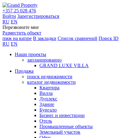
+357 25 028 476
Войти
Зарегистрироваться
RU
EN
Перезвоните мне
Разместить объект
пмж на кипре
В закладки
Список сравнений
Поиск ID
RU
EN
Наши проекты
запланированно
GRAND LUXE VILLA
Продажа
поиск недвижимости
каталог недвижимости
Квартира
Вилла
Дуплекс
Здание
Бунгало
Бизнес и инвестиции
Отель
Промышленные объекты
Земельный участок
Офис