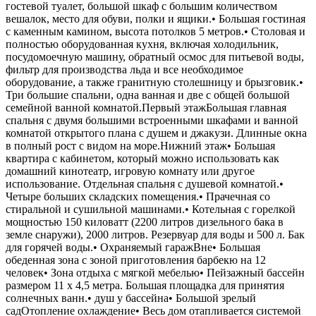
гостевой туалет, большой шкаф с большим количеством
вешалок, место для обуви, полки и ящики.• Большая гостиная
с каменным камином, высота потолков 5 метров.• Столовая и
полностью оборудованная кухня, включая холодильник,
посудомоечную машину, обратный осмос для питьевой воды,
фильтр для производства льда и все необходимое
оборудование, а также гранитную столешницу и брызговик.•
Три большие спальни, одна ванная и две с общей большой
семейной ванной комнатой.Первый этажБольшая главная
спальня с двумя большими встроенными шкафами и ванной
комнатой открытого плана с душем и джакузи. Длинные окна
в полный рост с видом на море.Нижний этаж• Большая
квартира с кабинетом, который можно использовать как
домашний кинотеатр, игровую комнату или другое
использование. Отдельная спальня с душевой комнатой.•
Четыре больших складских помещения.• Прачечная со
стиральной и сушильной машинами.• Котельная с горелкой
мощностью 150 киловатт (2200 литров дизельного бака в
земле снаружи), 2000 литров. Резервуар для воды и 500 л. Бак
для горячей воды.• Охраняемый гаражВне• Большая
обеденная зона с зоной приготовления барбекю на 12
человек• Зона отдыха с мягкой мебелью• Пейзажный бассейн
размером 11 х 4,5 метра. Большая площадка для принятия
солнечных ванн.• душ у бассейна• Большой зрелый
садОтопление охлаждение• Весь дом отапливается системой