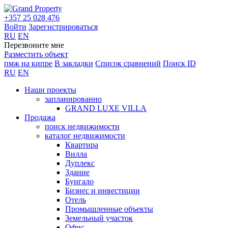
+357 25 028 476
Войти
Зарегистрироваться
RU
EN
Перезвоните мне
Разместить объект
пмж на кипре
В закладки
Список сравнений
Поиск ID
RU
EN
Наши проекты
запланированно
GRAND LUXE VILLA
Продажа
поиск недвижимости
каталог недвижимости
Квартира
Вилла
Дуплекс
Здание
Бунгало
Бизнес и инвестиции
Отель
Промышленные объекты
Земельный участок
Офис