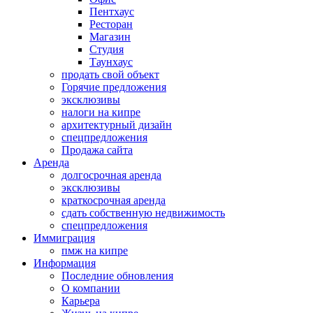
Пентхаус
Ресторан
Магазин
Студия
Таунхаус
продать свой объект
Горячие предложения
эксклюзивы
налоги на кипре
архитектурный дизайн
спецпредложения
Продажа сайта
Аренда
долгосрочная аренда
эксклюзивы
краткосрочная аренда
сдать собственную недвижимость
спецпредложения
Иммиграция
пмж на кипре
Информация
Последние обновления
О компании
Карьера