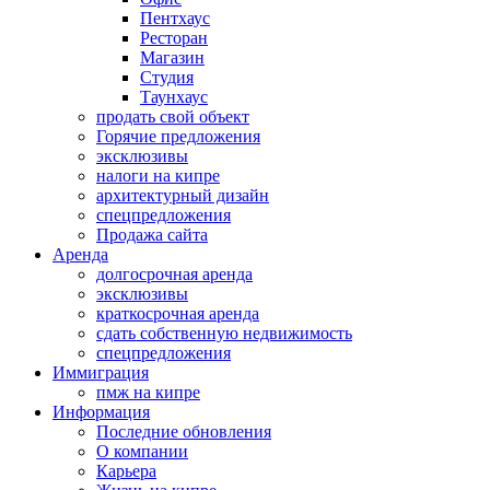
Пентхаус
Ресторан
Магазин
Студия
Таунхаус
продать свой объект
Горячие предложения
эксклюзивы
налоги на кипре
архитектурный дизайн
спецпредложения
Продажа сайта
Аренда
долгосрочная аренда
эксклюзивы
краткосрочная аренда
сдать собственную недвижимость
спецпредложения
Иммиграция
пмж на кипре
Информация
Последние обновления
О компании
Карьера