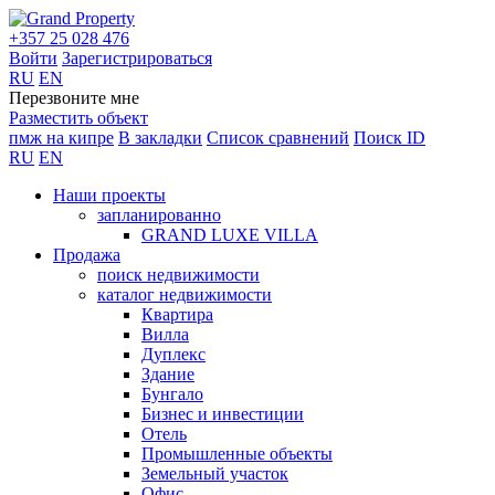
+357 25 028 476
Войти
Зарегистрироваться
RU
EN
Перезвоните мне
Разместить объект
пмж на кипре
В закладки
Список сравнений
Поиск ID
RU
EN
Наши проекты
запланированно
GRAND LUXE VILLA
Продажа
поиск недвижимости
каталог недвижимости
Квартира
Вилла
Дуплекс
Здание
Бунгало
Бизнес и инвестиции
Отель
Промышленные объекты
Земельный участок
Офис