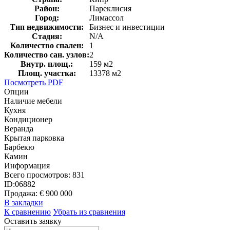
Район:
Пареклисия
Город:
Лимассол
Тип недвижимости:
Бизнес и инвестиции
Стадия:
N/A
Количество спален:
1
Количество сан. узлов:
2
Внутр. площ.:
159 м2
Площ. участка:
13378 м2
Посмотреть PDF
Опции
Наличие мебели
Кухня
Кондиционер
Веранда
Крытая парковка
Барбекю
Камин
Информация
Всего просмотров:
831
ID:
06882
Продажа:
€ 900 000
В закладки
К сравнению
Убрать из сравнения
Оставить заявку