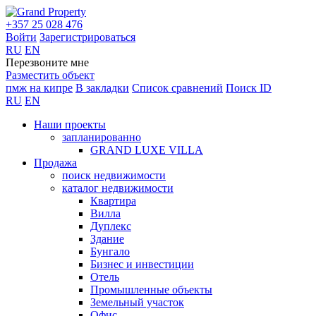
+357 25 028 476
Войти
Зарегистрироваться
RU
EN
Перезвоните мне
Разместить объект
пмж на кипре
В закладки
Список сравнений
Поиск ID
RU
EN
Наши проекты
запланированно
GRAND LUXE VILLA
Продажа
поиск недвижимости
каталог недвижимости
Квартира
Вилла
Дуплекс
Здание
Бунгало
Бизнес и инвестиции
Отель
Промышленные объекты
Земельный участок
Офис