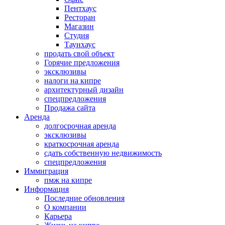
Пентхаус
Ресторан
Магазин
Студия
Таунхаус
продать свой объект
Горячие предложения
эксклюзивы
налоги на кипре
архитектурный дизайн
спецпредложения
Продажа сайта
Аренда
долгосрочная аренда
эксклюзивы
краткосрочная аренда
сдать собственную недвижимость
спецпредложения
Иммиграция
пмж на кипре
Информация
Последние обновления
О компании
Карьера