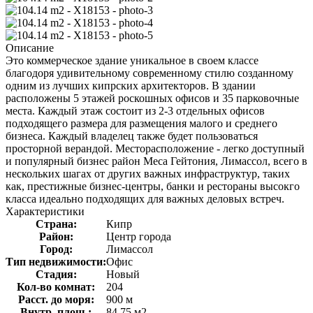
Описание
Это коммерческое здание уникальное в своем классе
благодоря удивительному современному стилю созданному
одним из лучших кипрских архитекторов. В здании
расположены 5 этажей роскошных офисов и 35 парковочные
места. Каждый этаж состоит из 2-3 отдельных офисов
подходящего размера для размещения малого и среднего
бизнеса. Каждый владелец также будет пользоваться
просторной верандой. Месторасположение - легко доступный
и популярный бизнес район Меса Гейтония, Лимассол, всего в
нескольких шагах от других важных инфраструктур, таких
как, престижные бизнес-центры, банки и рестораны высокго
класса идеально подходящих для важных деловых встреч.
Характеристики
Страна:
Кипр
Район:
Центр города
Город:
Лимассол
Тип недвижимости:
Офис
Стадия:
Новый
Кол-во комнат:
204
Расст. до моря:
900 м
Внутр. площ.:
84.75 м2