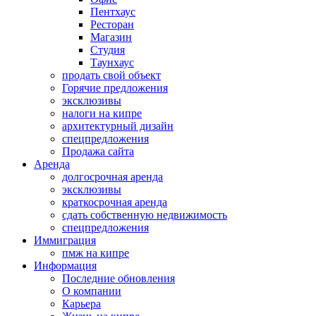
Пентхаус
Ресторан
Магазин
Студия
Таунхаус
продать свой объект
Горячие предложения
эксклюзивы
налоги на кипре
архитектурный дизайн
спецпредложения
Продажа сайта
Аренда
долгосрочная аренда
эксклюзивы
краткосрочная аренда
сдать собственную недвижимость
спецпредложения
Иммиграция
пмж на кипре
Информация
Последние обновления
О компании
Карьера