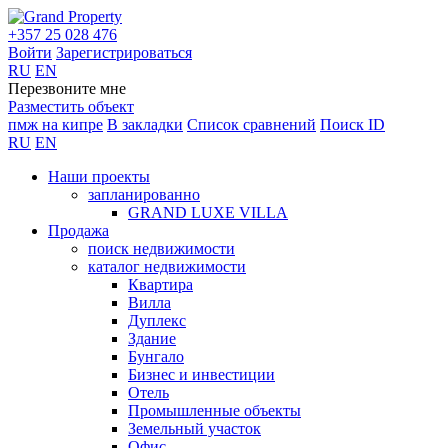
+357 25 028 476
Войти
Зарегистрироваться
RU
EN
Перезвоните мне
Разместить объект
пмж на кипре
В закладки
Список сравнений
Поиск ID
RU
EN
Наши проекты
запланированно
GRAND LUXE VILLA
Продажа
поиск недвижимости
каталог недвижимости
Квартира
Вилла
Дуплекс
Здание
Бунгало
Бизнес и инвестиции
Отель
Промышленные объекты
Земельный участок
Офис