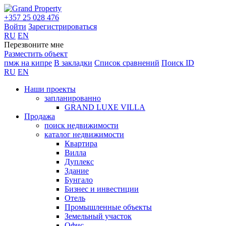
+357 25 028 476
Войти
Зарегистрироваться
RU
EN
Перезвоните мне
Разместить объект
пмж на кипре
В закладки
Список сравнений
Поиск ID
RU
EN
Наши проекты
запланированно
GRAND LUXE VILLA
Продажа
поиск недвижимости
каталог недвижимости
Квартира
Вилла
Дуплекс
Здание
Бунгало
Бизнес и инвестиции
Отель
Промышленные объекты
Земельный участок
Офис