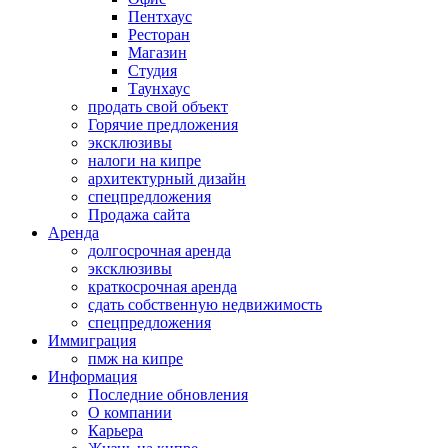
Пентхаус
Ресторан
Магазин
Студия
Таунхаус
продать свой объект
Горячие предложения
эксклюзивы
налоги на кипре
архитектурный дизайн
спецпредложения
Продажа сайта
Аренда
долгосрочная аренда
эксклюзивы
краткосрочная аренда
сдать собственную недвижимость
спецпредложения
Иммиграция
пмж на кипре
Информация
Последние обновления
О компании
Карьера