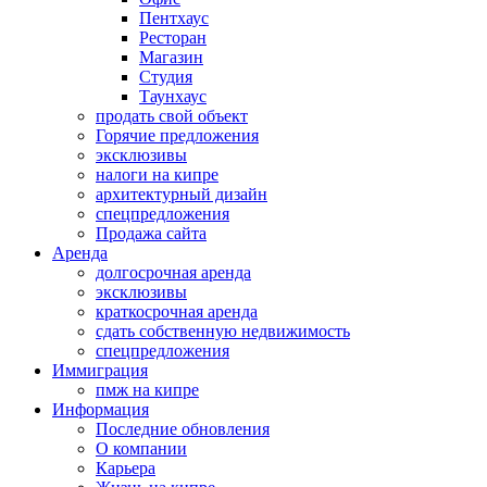
Пентхаус
Ресторан
Магазин
Студия
Таунхаус
продать свой объект
Горячие предложения
эксклюзивы
налоги на кипре
архитектурный дизайн
спецпредложения
Продажа сайта
Аренда
долгосрочная аренда
эксклюзивы
краткосрочная аренда
сдать собственную недвижимость
спецпредложения
Иммиграция
пмж на кипре
Информация
Последние обновления
О компании
Карьера