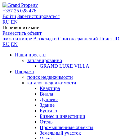
+357 25 028 476
Войти
Зарегистрироваться
RU
EN
Перезвоните мне
Разместить объект
пмж на кипре
В закладки
Список сравнений
Поиск ID
RU
EN
Наши проекты
запланированно
GRAND LUXE VILLA
Продажа
поиск недвижимости
каталог недвижимости
Квартира
Вилла
Дуплекс
Здание
Бунгало
Бизнес и инвестиции
Отель
Промышленные объекты
Земельный участок
Офис