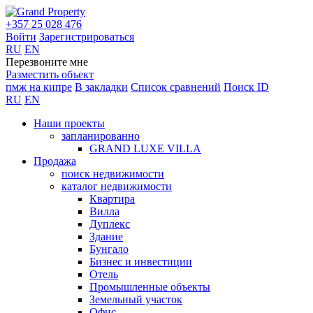
+357 25 028 476
Войти
Зарегистрироваться
RU
EN
Перезвоните мне
Разместить объект
пмж на кипре
В закладки
Список сравнений
Поиск ID
RU
EN
Наши проекты
запланированно
GRAND LUXE VILLA
Продажа
поиск недвижимости
каталог недвижимости
Квартира
Вилла
Дуплекс
Здание
Бунгало
Бизнес и инвестиции
Отель
Промышленные объекты
Земельный участок
Офис