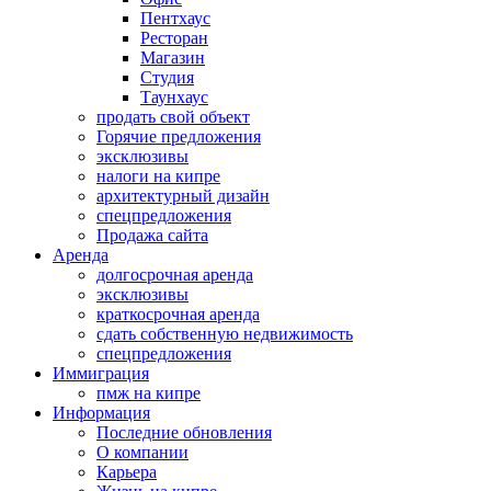
Пентхаус
Ресторан
Магазин
Студия
Таунхаус
продать свой объект
Горячие предложения
эксклюзивы
налоги на кипре
архитектурный дизайн
спецпредложения
Продажа сайта
Аренда
долгосрочная аренда
эксклюзивы
краткосрочная аренда
сдать собственную недвижимость
спецпредложения
Иммиграция
пмж на кипре
Информация
Последние обновления
О компании
Карьера