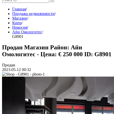
Главная
/
Продажа недвижимости
/
Магазин
/
Кипр
/
Никосия
/
Айи Омологитес
/
G8901
Продан Магазин Район: Айи
Омологитес - Цена: € 250 000
ID: G8901
Продан
2023-05-12 00:32