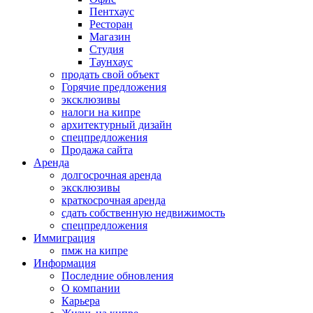
Пентхаус
Ресторан
Магазин
Студия
Таунхаус
продать свой объект
Горячие предложения
эксклюзивы
налоги на кипре
архитектурный дизайн
спецпредложения
Продажа сайта
Аренда
долгосрочная аренда
эксклюзивы
краткосрочная аренда
сдать собственную недвижимость
спецпредложения
Иммиграция
пмж на кипре
Информация
Последние обновления
О компании
Карьера