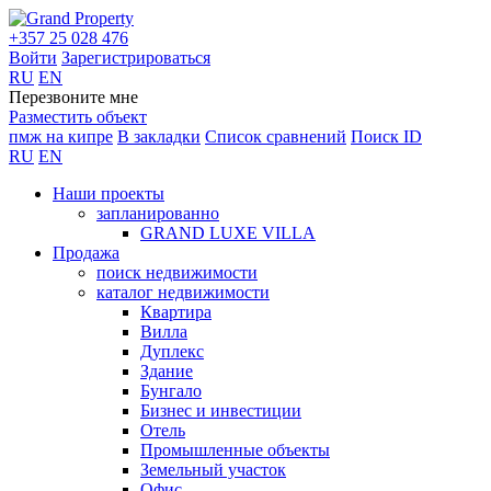
+357 25 028 476
Войти
Зарегистрироваться
RU
EN
Перезвоните мне
Разместить объект
пмж на кипре
В закладки
Список сравнений
Поиск ID
RU
EN
Наши проекты
запланированно
GRAND LUXE VILLA
Продажа
поиск недвижимости
каталог недвижимости
Квартира
Вилла
Дуплекс
Здание
Бунгало
Бизнес и инвестиции
Отель
Промышленные объекты
Земельный участок
Офис